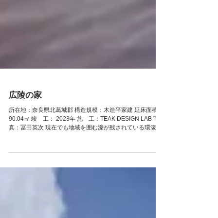
広陵の家
所在地：奈良県北葛城郡 構造規模：木造平家建 延床面積：
90.04㎡ 竣 工： 2023年 施 工：TEAK DESIGN LAB 写
真：冨田英次 現在でも地域を囲む濠が残されている環濠集
落。 環濠が農業灌漑用水として利用されており、田んぼが
広がるエリアに隣接しています。...