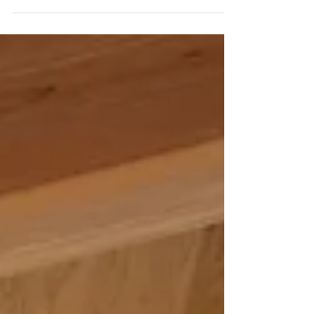
所在地：奈良市 構造規模：木造2階建 延床面積：181.23㎡
竣 工：2023年 施 工：有限会社 武中建設 写真：冨田英
次 山辺の道の北「奈良道」沿いにあるのどかな住宅地、環
境も古家も気に入られたことからスタートした古民家再生
計画です。...